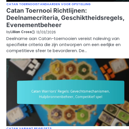
CATAN TOERNOOISTANDAARDEN VOOR OPSTELLING
Catan Toernooi Richtlijnen:
Deelnamecriteria, Geschiktheidsregels,
Evenementbeheer
by
Lillian Cross
13/03/2026
Deelname aan Catan-toernooien vereist naleving van
specifieke criteria die zijn ontworpen om een eerlijke en
competitieve sfeer te bevorderen. De…
CATAN VARIANT REGELSETS