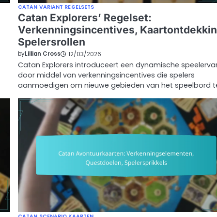
CATAN VARIANT REGELSETS
Catan Explorers’ Regelset:
Verkenningsincentives, Kaartontdekkin
Spelersrollen
by
Lillian Cross
12/03/2026
Catan Explorers introduceert een dynamische speelerva
door middel van verkenningsincentives die spelers
aanmoedigen om nieuwe gebieden van het speelbord t
CATAN SCENARIO KAARTEN