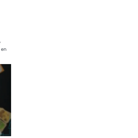
r
 en