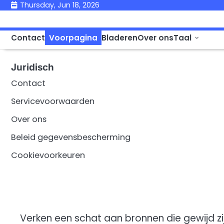
Skip
Thursday, Jun 18, 2026
to
content
Contact
Voorpagina
Bladeren
Over ons
Taal
Juridisch
Contact
Servicevoorwaarden
Over ons
Beleid gegevensbescherming
Cookievoorkeuren
Verken een schat aan bronnen die gewijd z