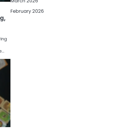
March 2026
February 2026
g,
ring
e…