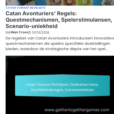
CATAN VARIANT REGELSETS
Catan Avonturiers’ Regels:
Questmechanismen, Spelerstimulansen,
Scenario-uniekheid
by
Lillian Cross
13/03/2026
De regelset van Catan Avonturiers introduceert innovatiev
questmechanismen die spelers specifieke doelstellingen
bieden, waardoor de strategische diepte van het spel…