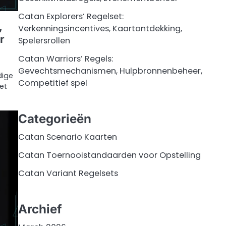
Catan Explorers’ Regelset:
,
Verkenningsincentives, Kaartontdekking,
r
Spelersrollen
Catan Warriors’ Regels:
Gevechtsmechanismen, Hulpbronnenbeheer,
dige
Competitief spel
et
Categorieën
Catan Scenario Kaarten
Catan Toernooistandaarden voor Opstelling
Catan Variant Regelsets
Archief