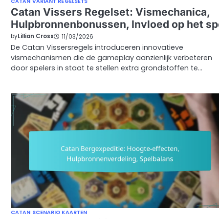
CATAN VARIANT REGELSETS
Catan Vissers Regelset: Vismechanica,
Hulpbronnenbonussen, Invloed op het sp
by
Lillian Cross
11/03/2026
De Catan Vissersregels introduceren innovatieve
vismechanismen die de gameplay aanzienlijk verbeteren
door spelers in staat te stellen extra grondstoffen te…
CATAN SCENARIO KAARTEN