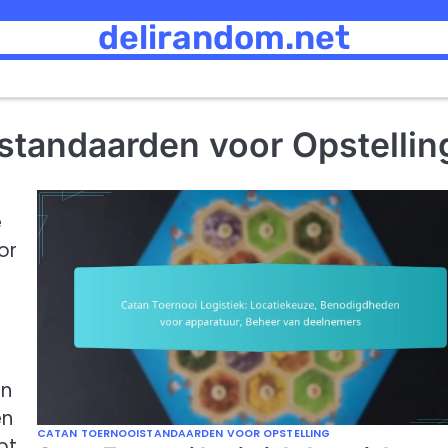
delirandom.net
standaarden voor Opstellin
e
or
an
en
CATAN TOERNOOISTANDAARDEN VOOR OPSTELLING
pt