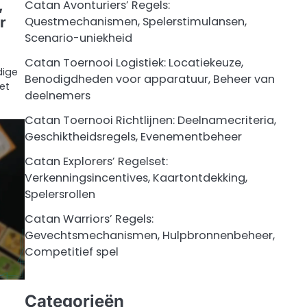
,
Catan Avonturiers’ Regels:
r
Questmechanismen, Spelerstimulansen,
Scenario-uniekheid
Catan Toernooi Logistiek: Locatiekeuze,
dige
Benodigdheden voor apparatuur, Beheer van
et
deelnemers
Catan Toernooi Richtlijnen: Deelnamecriteria,
Geschiktheidsregels, Evenementbeheer
Catan Explorers’ Regelset:
Verkenningsincentives, Kaartontdekking,
Spelersrollen
Catan Warriors’ Regels:
Gevechtsmechanismen, Hulpbronnenbeheer,
Competitief spel
Categorieën