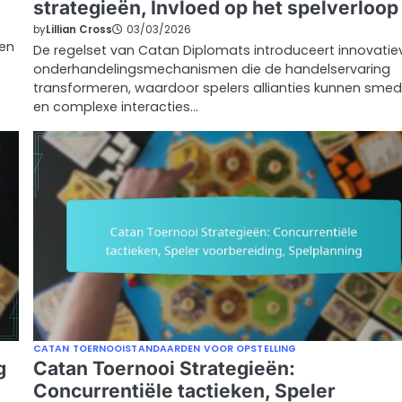
strategieën, Invloed op het spelverloop
by
Lillian Cross
03/03/2026
 en
De regelset van Catan Diplomats introduceert innovatie
onderhandelingsmechanismen die de handelservaring
transformeren, waardoor spelers allianties kunnen sme
en complexe interacties…
CATAN TOERNOOISTANDAARDEN VOOR OPSTELLING
g
Catan Toernooi Strategieën:
Concurrentiële tactieken, Speler