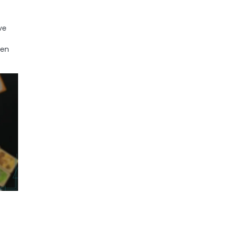
ve
den