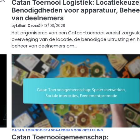
Catan Toernooi Logistiek: Locatiekeuze
Benodigdheden voor apparatuur, Behee
van deelnemers
by
Lillian Cross
13/03/2026
Het organiseren van een Catan-toernooi vereist zorgvul
overweging van de locatie, de benodigde uitrusting en h
beheer van deelnemers om…
CATAN TOERNOOISTANDAARDEN VOOR OPSTELLING
Catan Toernooigemeenschap: