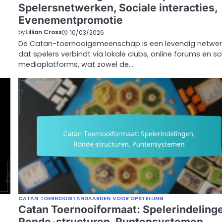
Spelersnetwerken, Sociale interacties,
Evenementpromotie
by
Lillian Cross
10/03/2026
De Catan-toernooigemeenschap is een levendig netwer
dat spelers verbindt via lokale clubs, online forums en so
mediaplatforms, wat zowel de…
CATAN TOERNOOISTANDAARDEN VOOR OPSTELLING
Catan Toernooiformaat: Spelerindeling
Ronde-structuren, Puntensystemen