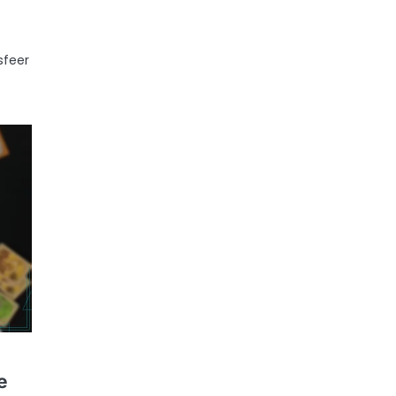
sfeer
e