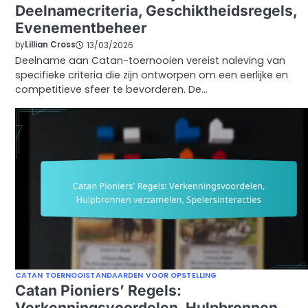
Deelnamecriteria, Geschiktheidsregels,
Evenementbeheer
by
Lillian Cross
13/03/2026
Deelname aan Catan-toernooien vereist naleving van
specifieke criteria die zijn ontworpen om een eerlijke en
competitieve sfeer te bevorderen. De…
CATAN TOERNOOISTANDAARDEN VOOR OPSTELLING
Catan Pioniers’ Regels:
Verkenningsvoordelen, Hulpbronnen