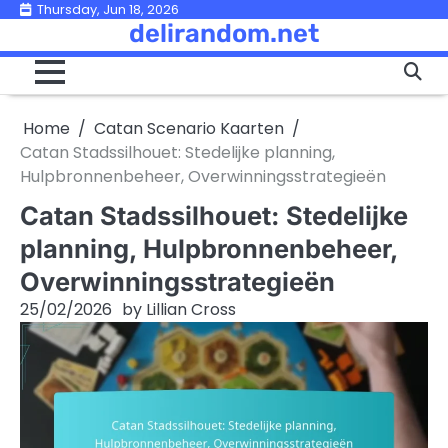
Skip
Thursday, Jun 18, 2026
delirandom.net
to
content
Home
Catan Scenario Kaarten
Catan Stadssilhouet: Stedelijke planning,
Hulpbronnenbeheer, Overwinningsstrategieën
Catan Stadssilhouet: Stedelijke
planning, Hulpbronnenbeheer,
Overwinningsstrategieën
25/02/2026
by
Lillian Cross