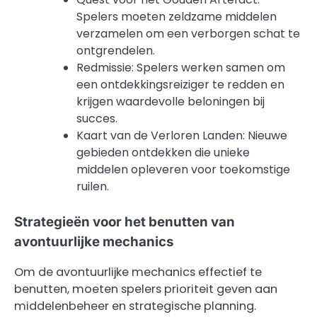
Spelers moeten zeldzame middelen
verzamelen om een verborgen schat te
ontgrendelen.
Redmissie: Spelers werken samen om
een ontdekkingsreiziger te redden en
krijgen waardevolle beloningen bij
succes.
Kaart van de Verloren Landen: Nieuwe
gebieden ontdekken die unieke
middelen opleveren voor toekomstige
ruilen.
Strategieën voor het benutten van
avontuurlijke mechanics
Om de avontuurlijke mechanics effectief te
benutten, moeten spelers prioriteit geven aan
middelenbeheer en strategische planning.