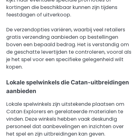
kortingen die beschikbaar kunnen zijn tijdens
feestdagen of uitverkoop.
De verzendopties variëren, waarbij veel retailers
gratis verzending aanbieden op bestellingen
boven een bepaald bedrag. Het is verstandig om
de geschatte levertijden te controleren, vooral als
je het spel voor een specifieke gelegenheid wilt
kopen.
Lokale spelwinkels die Catan-uitbreidingen
aanbieden
Lokale spelwinkels zijn uitstekende plaatsen om
Catan Explorers en gerelateerde materialen te
vinden. Deze winkels hebben vaak deskundig
personeel dat aanbevelingen en inzichten over
het spel en zijn uitbreidingen kan geven.