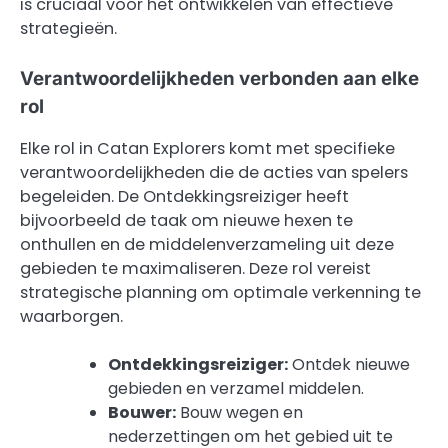
is cruciaal voor het ontwikkelen van effectieve
strategieën.
Verantwoordelijkheden verbonden aan elke
rol
Elke rol in Catan Explorers komt met specifieke
verantwoordelijkheden die de acties van spelers
begeleiden. De Ontdekkingsreiziger heeft
bijvoorbeeld de taak om nieuwe hexen te
onthullen en de middelenverzameling uit deze
gebieden te maximaliseren. Deze rol vereist
strategische planning om optimale verkenning te
waarborgen.
Ontdekkingsreiziger:
Ontdek nieuwe
gebieden en verzamel middelen.
Bouwer:
Bouw wegen en
nederzettingen om het gebied uit te