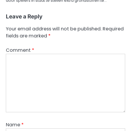
door spelers in staat te stellen extra grondstoffen te…
Leave a Reply
Your email address will not be published.
Required
fields are marked
*
Comment
*
Name
*