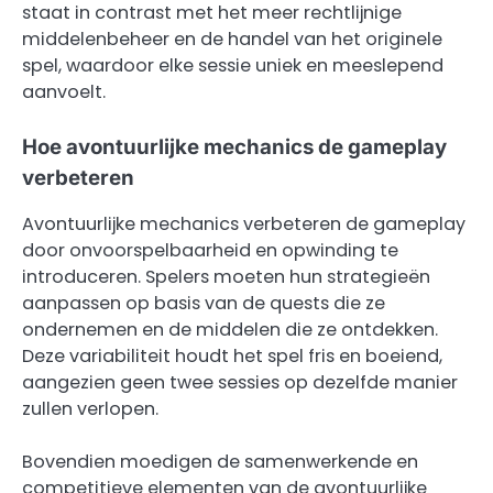
staat in contrast met het meer rechtlijnige
middelenbeheer en de handel van het originele
spel, waardoor elke sessie uniek en meeslepend
aanvoelt.
Hoe avontuurlijke mechanics de gameplay
verbeteren
Avontuurlijke mechanics verbeteren de gameplay
door onvoorspelbaarheid en opwinding te
introduceren. Spelers moeten hun strategieën
aanpassen op basis van de quests die ze
ondernemen en de middelen die ze ontdekken.
Deze variabiliteit houdt het spel fris en boeiend,
aangezien geen twee sessies op dezelfde manier
zullen verlopen.
Bovendien moedigen de samenwerkende en
competitieve elementen van de avontuurlijke