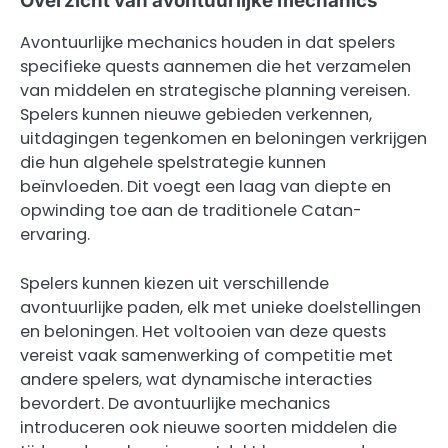
Overzicht van avontuurlijke mechanics
Avontuurlijke mechanics houden in dat spelers
specifieke quests aannemen die het verzamelen
van middelen en strategische planning vereisen.
Spelers kunnen nieuwe gebieden verkennen,
uitdagingen tegenkomen en beloningen verkrijgen
die hun algehele spelstrategie kunnen
beïnvloeden. Dit voegt een laag van diepte en
opwinding toe aan de traditionele Catan-
ervaring.
Spelers kunnen kiezen uit verschillende
avontuurlijke paden, elk met unieke doelstellingen
en beloningen. Het voltooien van deze quests
vereist vaak samenwerking of competitie met
andere spelers, wat dynamische interacties
bevordert. De avontuurlijke mechanics
introduceren ook nieuwe soorten middelen die