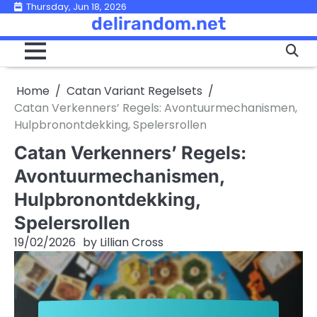
Skip
Thursday, Jun 18, 2026
delirandom.net
to
content
Home
Catan Variant Regelsets
Catan Verkenners’ Regels: Avontuurmechanismen,
Hulpbronontdekking, Spelersrollen
Catan Verkenners’ Regels:
Avontuurmechanismen,
Hulpbronontdekking,
Spelersrollen
19/02/2026
by
Lillian Cross