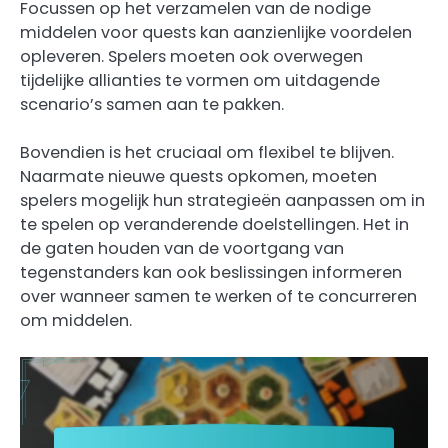
Focussen op het verzamelen van de nodige
middelen voor quests kan aanzienlijke voordelen
opleveren. Spelers moeten ook overwegen
tijdelijke allianties te vormen om uitdagende
scenario’s samen aan te pakken.
Bovendien is het cruciaal om flexibel te blijven.
Naarmate nieuwe quests opkomen, moeten
spelers mogelijk hun strategieën aanpassen om in
te spelen op veranderende doelstellingen. Het in
de gaten houden van de voortgang van
tegenstanders kan ook beslissingen informeren
over wanneer samen te werken of te concurreren
om middelen.