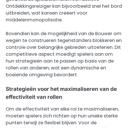
Ontdekkingsreiziger kan bijvoorbeeld snel het bord
uitbreiden, wat kansen creëert voor
middelenmonopolisatie.
Bovendien kan de mogelijkheid van de Bouwer om
wegen te construeren tegenstanders blokkeren en
controle over belangrijke gebieden uitoefenen. Dit
competitieve aspect moedigt spelers aan om
hun strategieën aan te passen op basis van de
rollen van anderen, wat een dynamische en
boeiende omgeving bevordert.
Strategieën voor het maximaliseren van de
effectiviteit van rollen
Om de effectiviteit van elke rol te maximaliseren,
moeten spelers zich richten op hun unieke sterke
punten terwijl ze flexibel blijven. Voor de