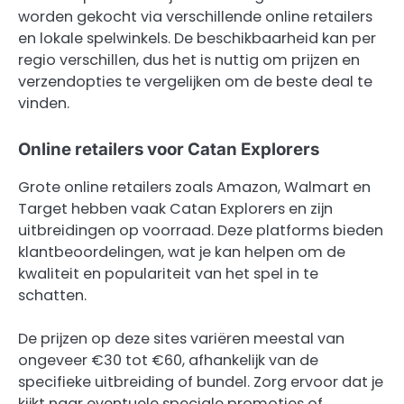
worden gekocht via verschillende online retailers
en lokale spelwinkels. De beschikbaarheid kan per
regio verschillen, dus het is nuttig om prijzen en
verzendopties te vergelijken om de beste deal te
vinden.
Online retailers voor Catan Explorers
Grote online retailers zoals Amazon, Walmart en
Target hebben vaak Catan Explorers en zijn
uitbreidingen op voorraad. Deze platforms bieden
klantbeoordelingen, wat je kan helpen om de
kwaliteit en populariteit van het spel in te
schatten.
De prijzen op deze sites variëren meestal van
ongeveer €30 tot €60, afhankelijk van de
specifieke uitbreiding of bundel. Zorg ervoor dat je
kijkt naar eventuele speciale promoties of