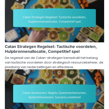
Catan Strategen Regelset: Tactische voordelen,
Hulpbronnenallocatie, Competitief spel
De regelset van de Catan-strategen benadrukt het belang
van tactische voordelen door strategisch resourcebeheer, de
plaatsing van nederzettingen en effectieve…