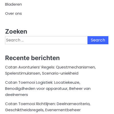
Bladeren
Over ons
Zoeken
Search
for:
Recente berichten
Catan Avonturiers’ Regels: Questmechanismen,
Spelerstimulansen, Scenario-uniekheid
Catan Toernooi Logistiek: Locatiekeuze,
Benodigdheden voor apparatuur, Beheer van
deelnemers
Catan Toernooi Richtlijnen: Deelnamecriteria,
Geschiktheidsregels, Evenementbeheer