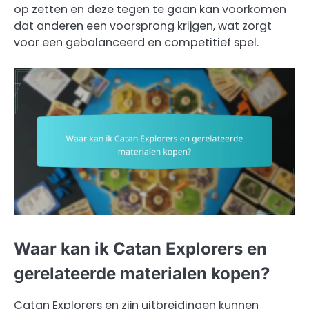
op zetten en deze tegen te gaan kan voorkomen
dat anderen een voorsprong krijgen, wat zorgt
voor een gebalanceerd en competitief spel.
Waar kan ik Catan Explorers en
gerelateerde materialen kopen?
Catan Explorers en zijn uitbreidingen kunnen