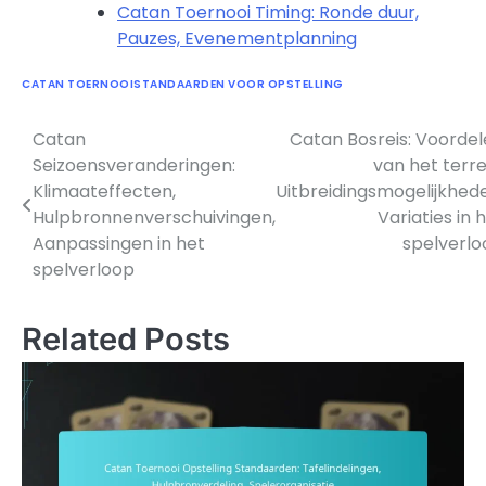
Catan Toernooi Timing: Ronde duur,
Pauzes, Evenementplanning
CATAN TOERNOOISTANDAARDEN VOOR OPSTELLING
Catan
Catan Bosreis: Voorde
Post
Seizoensveranderingen:
van het terre
navigation
Klimaateffecten,
Uitbreidingsmogelijkhed
Hulpbronnenverschuivingen,
Variaties in 
Aanpassingen in het
spelverlo
spelverloop
Related Posts