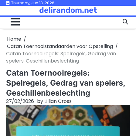
Skip
Thursday, Jun 18, 2026
delirandom.net
to
content
Home
Catan Toernooistandaarden voor Opstelling
Catan Toernooiregels: Spelregels, Gedrag van
spelers, Geschillenbeslechting
Catan Toernooiregels:
Spelregels, Gedrag van spelers,
Geschillenbeslechting
27/02/2026
by
Lillian Cross